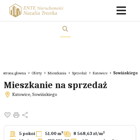
strona.glowna
Oferty
Mieszkania
Sprzedaż
Katowice
Sowińskiego
Mieszkanie na sprzedaż
Katowice, Sowińskiego
Dodaj do ulubionych
Drukuj
Udostępnij
2
5 pokoi
51.00 m²
8 568,63 zł/m