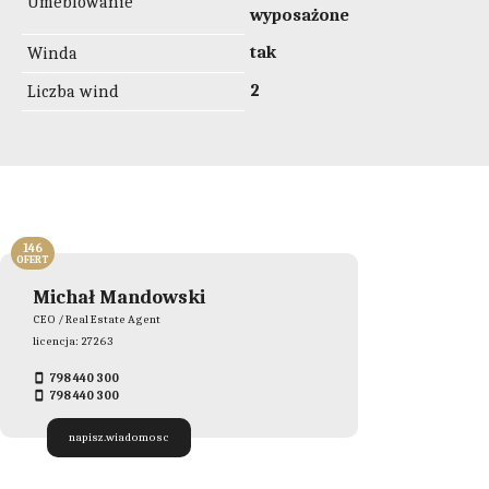
Umeblowanie
wyposażone
tak
Winda
2
Liczba wind
146
OFERT
Michał Mandowski
CEO / Real Estate Agent
licencja: 27263
798 440 300
798 440 300
napisz.wiadomosc