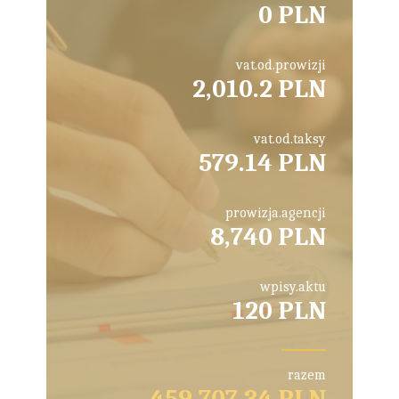
0 PLN
vat.od.prowizji
2,010.2 PLN
vat.od.taksy
579.14 PLN
prowizja.agencji
8,740 PLN
wpisy.aktu
120 PLN
razem
459,707.34 PLN