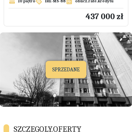
10 piętro
IRE-MS-88
oblicz.rate.kredytu
437 000 zł
SPRZEDANE
SZCZEGOLY.OFERTY