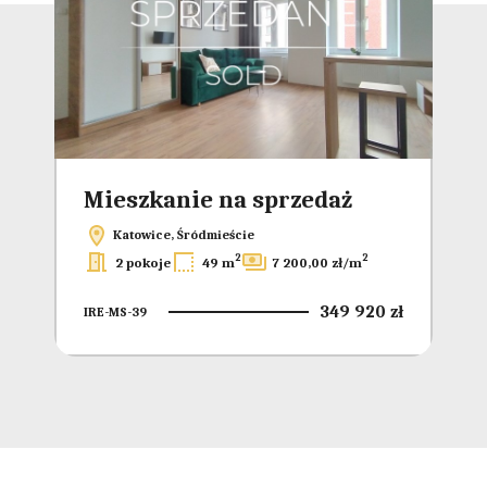
Mieszkanie na sprzedaż
Mi
Katowice, Śródmieście
2
2
2 pokoje
49 m
7 200,00 zł/m
349 920 zł
IRE-MS-39
IRE
8 zł