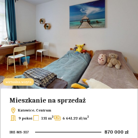
wirtualna.wizyta
Mieszkanie na sprzedaż
Katowice, Centrum
2
2
9 pokoi
131 m
6 641,22 zł/m
870 000 zł
IRE-MS-317