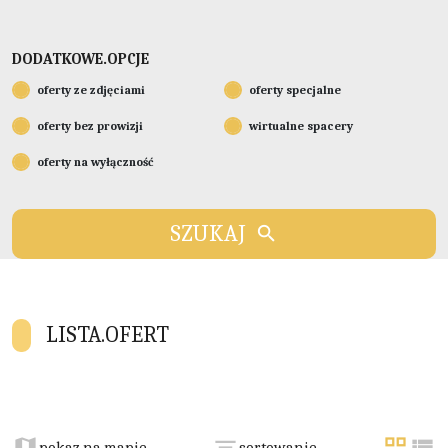
DODATKOWE.OPCJE
oferty ze zdjęciami
oferty specjalne
oferty bez prowizji
wirtualne spacery
oferty na wyłączność
SZUKAJ
LISTA.OFERT
+