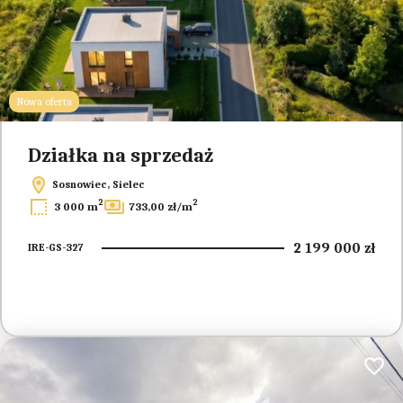
Nowa oferta
Działka na sprzedaż
Sosnowiec, Sielec
2
2
3 000 m
733,00 zł/m
2 199 000 zł
IRE-GS-327
Dodaj 