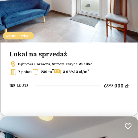
wirtualna.wizyta
Lokal na sprzedaż
Dąbrowa Górnicza, Strzemieszyce Wielkie
2
2
7 pokoi
230 m
3 039,13 zł/m
699 000 zł
IRE-LS-318
Dodaj 