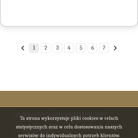
1
2
3
4
5
6
7
prev
next
ENTE Nieruchomości Natalia Trestka
Ta strona wykorzystuje pliki cookies w celach
statystycznych oraz w celu dostosowania naszych
ul. Staromiejska 6/10d
serwisów do indywidualnych potrzeb klientów.
40-013 Katowice