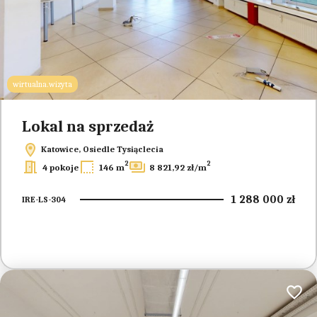
wirtualna.wizyta
Lokal na sprzedaż
Katowice, Osiedle Tysiąclecia
2
2
4 pokoje
146 m
8 821,92 zł/m
1 288 000 zł
IRE-LS-304
Dodaj 