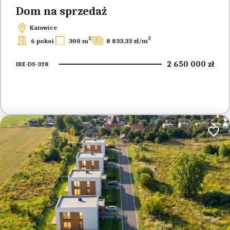
Dom na sprzedaż
Katowice
2
2
6 pokoi
300 m
8 833,33 zł/m
2 650 000 zł
IRE-DS-328
Dodaj 