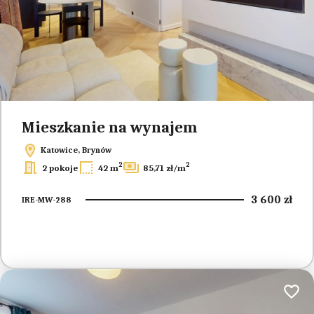
Mieszkanie na wynajem
Katowice, Brynów
2
2
2 pokoje
42 m
85,71 zł/m
3 600 zł
IRE-MW-288
Dodaj 