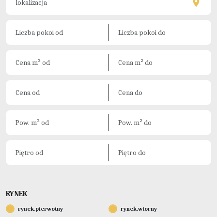
RYNEK
rynek.pierwotny
rynek.wtorny