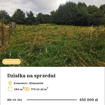
Nowa oferta
Działka na sprzedaż
Sosnowiec, Klimontów
2
2
584 m
770,55 zł/m
450 000 zł
IRE-GS-326