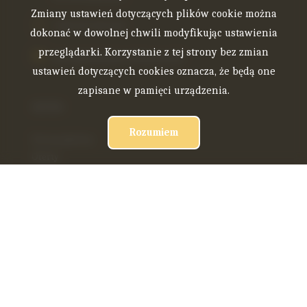
Zmiany ustawień dotyczących plików cookie można
+48 570 499 222
dokonać w dowolnej chwili modyfikując ustawienia
przeglądarki. Korzystanie z tej strony bez zmian
biuro@entenieruchomosci.pl
ustawień dotyczących cookies oznacza, że będą one
zapisane w pamięci urządzenia.
menu
Rozumiem
Strona główna
Oferty
O firmie
Zespół
Blog
Kontakt
Rodo
social.media
Facebook
Facebook