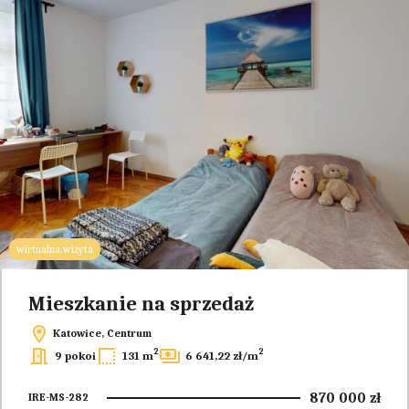
wirtualna.wizyta
Mieszkanie na sprzedaż
Katowice, Centrum
2
2
9 pokoi
131 m
6 641,22 zł/m
870 000 zł
IRE-MS-282