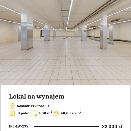
Lokal na wynajem
Sosnowiec, Środula
2
2
8 pokoi
800 m
40,00 zł/m
32 000 zł
IRE-LW-295