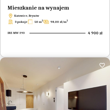
Mieszkanie na wynajem
Katowice, Brynów
2
2
3 pokoje
50 m
98,00 zł/m
4 900 zł
IRE-MW-293
Dodaj 