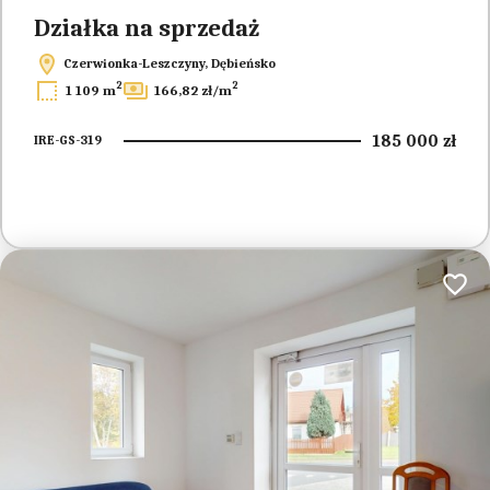
Działka na sprzedaż
Czerwionka-Leszczyny, Dębieńsko
2
2
1 109 m
166,82 zł/m
185 000 zł
IRE-GS-319
Dodaj 