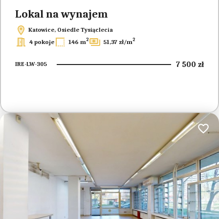
Lokal na wynajem
Katowice, Osiedle Tysiąclecia
2
2
4 pokoje
146 m
51,37 zł/m
7 500 zł
IRE-LW-305
Dodaj 