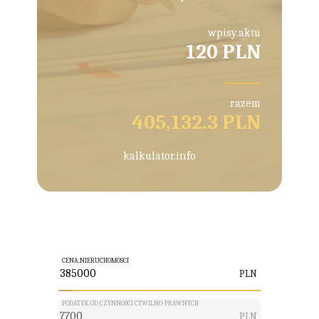
wpisy.aktu
120 PLN
razem
405,132.3 PLN
kalkulator.info
CENA.NIERUCHOMOSCI
PLN
PODATEK OD CZYNNOŚCI CYWILNO-PRAWNYCH
PLN