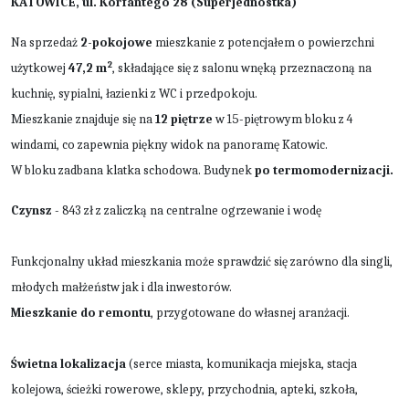
KATOWICE, ul. Korfantego 28 (Superjednostka)
Na sprzedaż
2-pokojowe
mieszkanie z potencjałem o powierzchni
2
użytkowej
47,2
m
, składające się z salonu wnęką przeznaczoną na
kuchnię, sypialni, łazienki z WC i przedpokoju.
Mieszkanie znajduje się na
12 piętrze
w 15-piętrowym bloku z 4
windami, co zapewnia piękny widok na panoramę Katowic.
W bloku zadbana klatka schodowa. Budynek
po
termomodernizacji.
Czynsz
- 843 zł z zaliczką na centralne ogrzewanie i wodę
Funkcjonalny układ mieszkania może sprawdzić się zarówno dla singli,
młodych małżeństw jak i dla inwestorów.
Mieszkanie do remontu
, przygotowane do własnej aranżacji.
Świetna lokalizacja
(serce miasta, komunikacja miejska, stacja
kolejowa, ścieżki rowerowe, sklepy, przychodnia, apteki, szkoła,