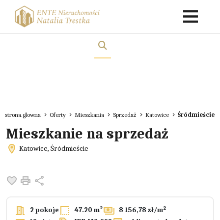
strona.glowna
Oferty
Mieszkania
Sprzedaż
Katowice
Śródmieście
Mieszkanie na sprzedaż
Katowice, Śródmieście
Dodaj do ulubionych
Drukuj
Udostępnij
2
2 pokoje
47.20 m²
8 156,78 zł/m