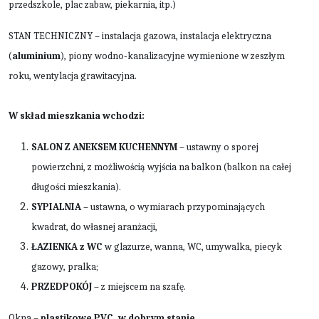
przedszkole, plac zabaw, piekarnia, itp.)
STAN TECHNICZNY – instalacja gazowa, instalacja elektryczna
(
aluminium
), piony wodno-kanalizacyjne wymienione w zeszłym
roku, wentylacja grawitacyjna.
W skład mieszkania wchodzi:
SALON Z ANEKSEM KUCHENNYM
– ustawny o sporej
powierzchni, z możliwością wyjścia na balkon (balkon na całej
długości mieszkania).
SYPIALNIA
– ustawna, o wymiarach przypominających
kwadrat, do własnej aranżacji,
ŁAZIENKA z WC
w glazurze, wanna, WC, umywalka, piecyk
gazowy, pralka;
PRZEDPOKÓJ
– z miejscem na szafę.
Okna –
plastikowe PVC, w dobrym stanie