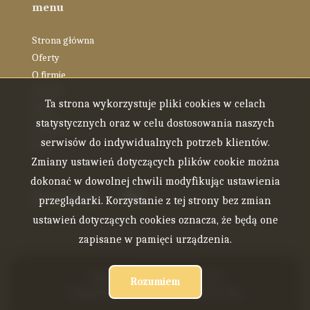
menu
Strona główna
Oferty
O firmie
Zespół
Ta strona wykorzystuje pliki cookies w celach
Blog
statystycznych oraz w celu dostosowania naszych
Kontakt
serwisów do indywidualnych potrzeb klientów.
Rodo
Zmiany ustawień dotyczących plików cookie można
dokonać w dowolnej chwili modyfikując ustawienia
social.media
Facebook
Facebook
przeglądarki. Korzystanie z tej strony bez zmian
ustawień dotyczących cookies oznacza, że będą one
zapisane w pamięci urządzenia.
Firma ENTE Nieruchomości © 2026
Rozumiem
Program dla biur nieruchomości
Galactica Virgo