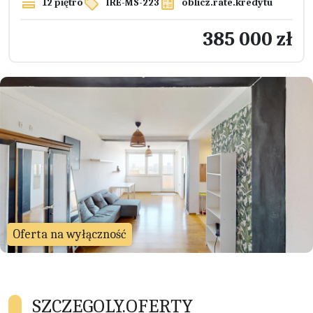
12 piętro
IRE-MS-223
oblicz.rate.kredytu
385 000 zł
Oferta na wyłączność
SZCZEGOLY.OFERTY