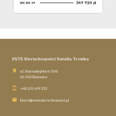
 zł
349 920 zł
IRE-MS-39
IRE
ENTE Nieruchomości Natalia Trestka
ul. Staromiejska 6/10d
40-013 Katowice
+48 570 499 222
biuro@entenieruchomosci.pl