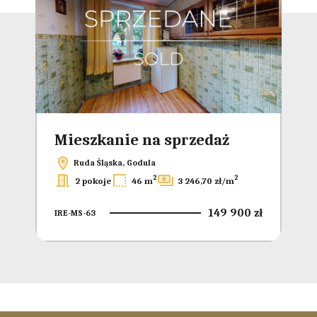
Mieszkanie na sprzedaż
Mi
Ruda Śląska, Godula
2
2
2 pokoje
46 m
3 246,70 zł/m
 zł
149 900 zł
IRE-MS-63
IRE