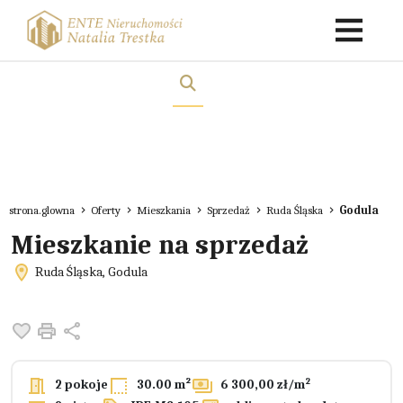
strona.glowna
Oferty
Mieszkania
Sprzedaż
Ruda Śląska
Godula
Mieszkanie na sprzedaż
Ruda Śląska, Godula
Dodaj do ulubionych
Drukuj
Udostępnij
2
2 pokoje
30.00 m²
6 300,00 zł/m