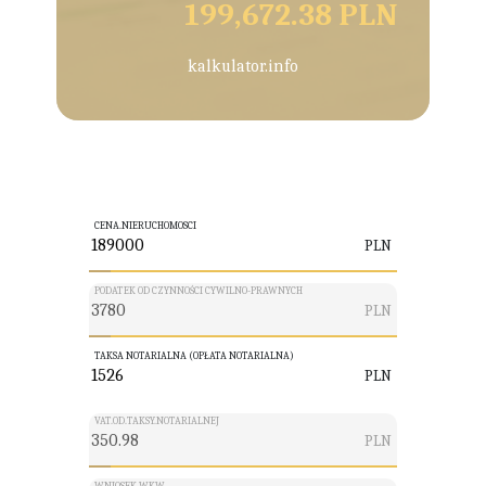
199,672.38 PLN
kalkulator.info
CENA.NIERUCHOMOSCI
PLN
PODATEK OD CZYNNOŚCI CYWILNO-PRAWNYCH
PLN
TAKSA NOTARIALNA (OPŁATA NOTARIALNA)
PLN
VAT.OD.TAKSY.NOTARIALNEJ
PLN
WNIOSEK.WKW