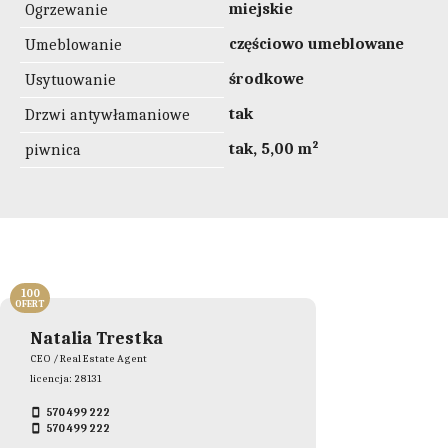
miejskie
Ogrzewanie
częściowo umeblowane
Umeblowanie
środkowe
Usytuowanie
tak
Drzwi antywłamaniowe
tak, 5,00 m²
piwnica
100
OFERT
Natalia Trestka
CEO / Real Estate Agent
licencja: 28131
570 499 222
570 499 222