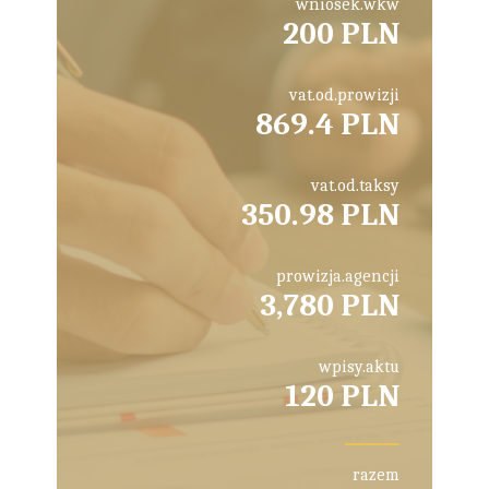
wniosek.wkw
200 PLN
vat.od.prowizji
869.4 PLN
vat.od.taksy
350.98 PLN
prowizja.agencji
3,780 PLN
wpisy.aktu
120 PLN
razem