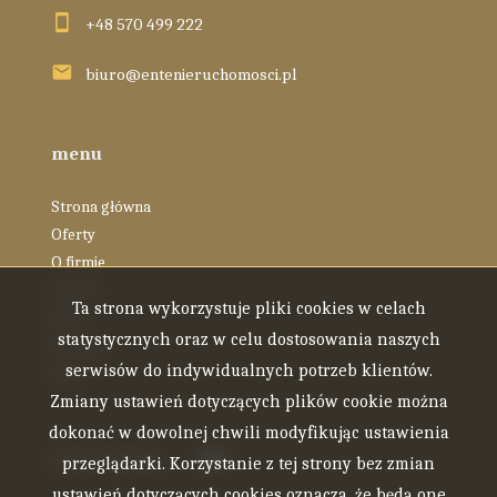
+48 570 499 222
biuro@entenieruchomosci.pl
menu
Strona główna
Oferty
O firmie
Zespół
Ta strona wykorzystuje pliki cookies w celach
Blog
statystycznych oraz w celu dostosowania naszych
Kontakt
serwisów do indywidualnych potrzeb klientów.
Rodo
Zmiany ustawień dotyczących plików cookie można
dokonać w dowolnej chwili modyfikując ustawienia
social.media
Facebook
Facebook
przeglądarki. Korzystanie z tej strony bez zmian
ustawień dotyczących cookies oznacza, że będą one