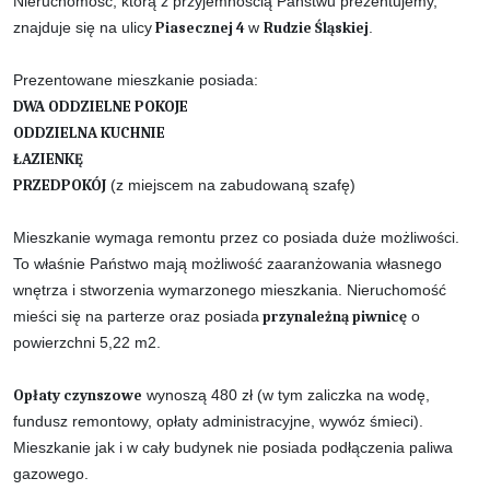
Nieruchomość, którą z przyjemnością Państwu prezentujemy,
znajduje się na ulicy
Piasecznej 4
w
Rudzie Śląskiej
.
Prezentowane mieszkanie posiada:
DWA ODDZIELNE POKOJE
ODDZIELNA KUCHNIE
ŁAZIENKĘ
PRZEDPOKÓJ
(z miejscem na zabudowaną szafę)
Mieszkanie wymaga remontu przez co posiada duże możliwości.
To właśnie Państwo mają możliwość zaaranżowania własnego
wnętrza i stworzenia wymarzonego mieszkania. Nieruchomość
mieści się na parterze oraz posiada
przynależną piwnicę
o
powierzchni 5,22 m2.
Opłaty czynszowe
wynoszą 480 zł (w tym zaliczka na wodę,
fundusz remontowy, opłaty administracyjne, wywóz śmieci).
Mieszkanie jak i w cały budynek nie posiada podłączenia paliwa
gazowego.