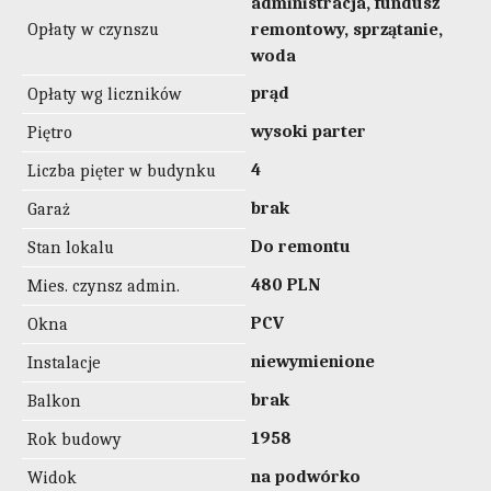
administracja, fundusz
Opłaty w czynszu
remontowy, sprzątanie,
woda
prąd
Opłaty wg liczników
wysoki parter
Piętro
4
Liczba pięter w budynku
brak
Garaż
Do remontu
Stan lokalu
480 PLN
Mies. czynsz admin.
PCV
Okna
niewymienione
Instalacje
brak
Balkon
1958
Rok budowy
na podwórko
Widok