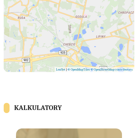
Leaflet
|
© OpenMapTiles
© OpenStreetMap contributors
KALKULATORY