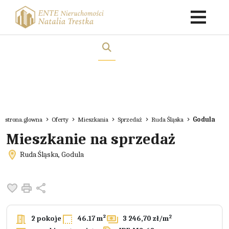
strona.glowna
Oferty
Mieszkania
Sprzedaż
Ruda Śląska
Godula
Mieszkanie na sprzedaż
Ruda Śląska, Godula
Dodaj do ulubionych
Drukuj
Udostępnij
2
2 pokoje
46.17 m²
3 246,70 zł/m