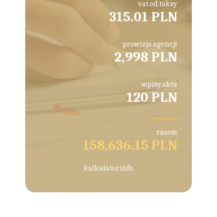
vat.od.taksy
315.01 PLN
prowizja.agencji
2,998 PLN
wpisy.aktu
120 PLN
razem
158,636.15 PLN
kalkulator.info