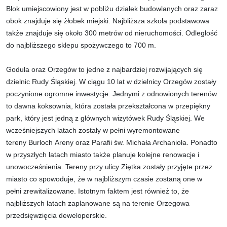
Blok umiejscowiony jest w pobliżu działek budowlanych oraz zaraz
obok znajduje się żłobek miejski. Najbliższa szkoła podstawowa
także znajduje się około 300 metrów od nieruchomości. Odległość
do najbliższego sklepu spożywczego to 700 m.
Godula oraz Orzegów to jedne z najbardziej rozwijających się
dzielnic Rudy Śląskiej. W ciągu 10 lat w dzielnicy Orzegów zostały
poczynione ogromne inwestycje. Jednymi z odnowionych terenów
to dawna koksownia, która została przekształcona w przepiękny
park, który jest jedną z głównych wizytówek Rudy Śląskiej. We
wcześniejszych latach zostały w pełni wyremontowane
tereny Burloch Areny oraz Parafii św. Michała Archanioła. Ponadto
w przyszłych latach miasto także planuje kolejne renowacje i
unowocześnienia. Tereny przy ulicy Ziętka zostały przyjęte przez
miasto co spowoduje, że w najbliższym czasie zostaną one w
pełni zrewitalizowane. Istotnym faktem jest również to, że
najbliższych latach zaplanowane są na terenie Orzegowa
przedsięwzięcia deweloperskie.