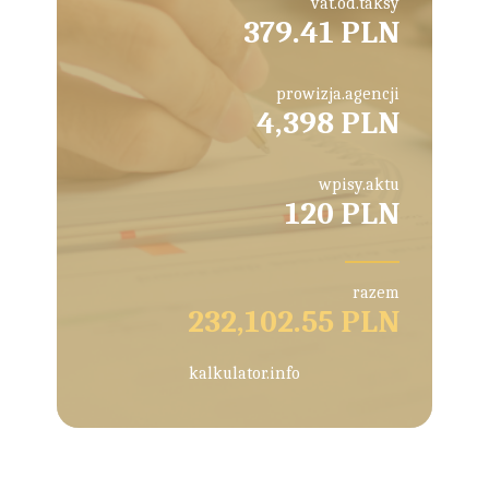
vat.od.taksy
379.41 PLN
prowizja.agencji
4,398 PLN
wpisy.aktu
120 PLN
razem
232,102.55 PLN
kalkulator.info