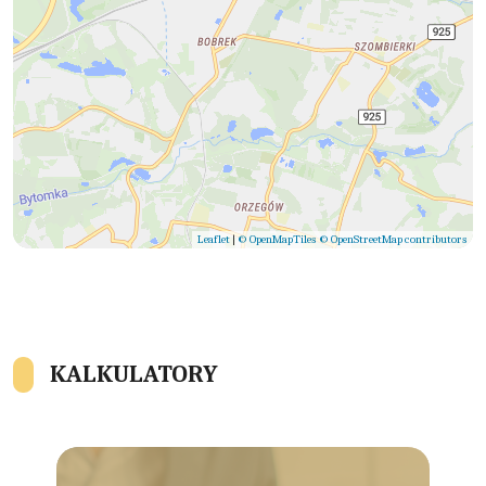
Leaflet
|
© OpenMapTiles
© OpenStreetMap contributors
KALKULATORY