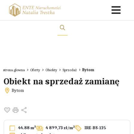
strona.glowna
Oferty
Obiekty
Sprzedaż
Bytom
Obiekt na sprzedaż zamianę
Bytom
Dodaj do ulubionych
Drukuj
Udostępnij
2
44.88 m²
4 899,73 zł/m
IRE-BS-125