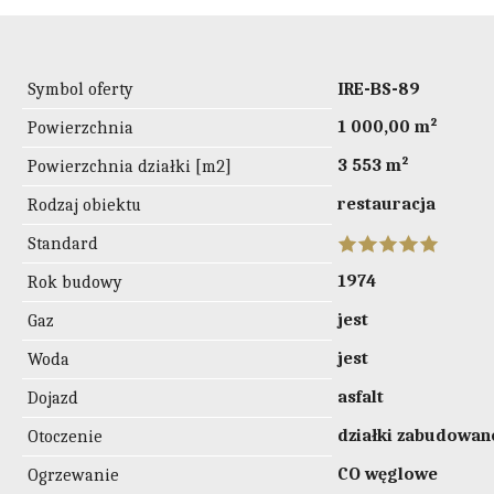
Symbol oferty
IRE-BS-89
1 000,00 m²
Powierzchnia
3 553 m²
Powierzchnia działki [m2]
restauracja
Rodzaj obiektu
Standard
1974
Rok budowy
jest
Gaz
jest
Woda
asfalt
Dojazd
działki zabudowan
Otoczenie
CO węglowe
Ogrzewanie