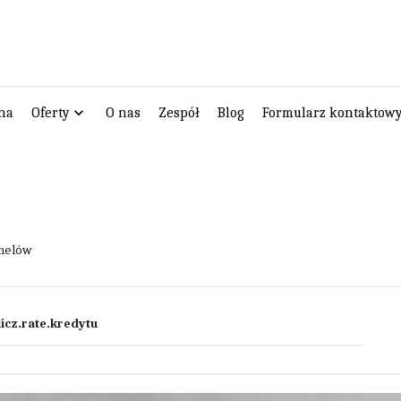
na
Oferty
O nas
Zespół
Blog
Formularz kontaktow
hnelów
icz.rate.kredytu