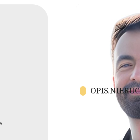
OPIS.NIERU
OGŁOSZENIE INWESTYCYJNE:
e
Oferta inwestycyjna dotycząca 
powierzchni 3553 m2, zlokalizo