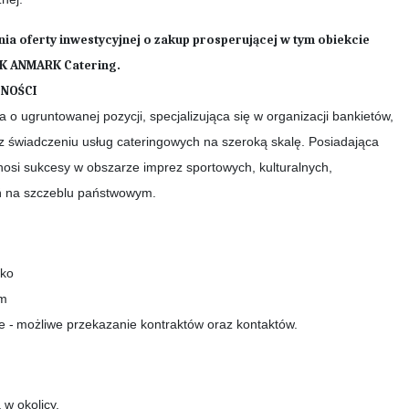
nia oferty inwestycyjnej o zakup prosperującej w tym obiekcie
SK ANMARK Catering.
NOŚCI
o ugruntowanej pozycji, specjalizująca się w organizacji bankietów,
z świadczeniu usług cateringowych na szeroką skalę. Posiadająca
nosi sukcesy w obszarze imprez sportowych, kulturalnych,
ań na szczeblu państwowym.
lko
em
e -
możliwe przekazanie kontraktów oraz kontaktów.
w okolicy.