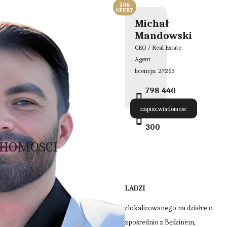
146
OFERT
Michał
Mandowski
CEO / Real Estate
Agent
licencja: 27263
798 440
300
napisz.wiadomosc
798 440
300
CHOMOSCI
 WYJĄTKOWY LOKAL UŻYTKOWY W CZELADZI
lokalu użytkowego o powierzchni 1000 m2 zlokalizowanego na działce o
wanej w Czeladzi, miastem graniczącym bezpośrednio z Będzinem,