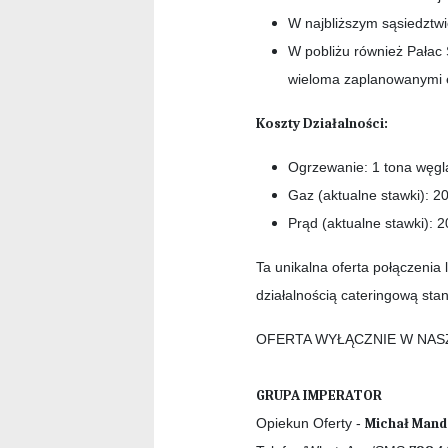
W najbliższym sąsiedztwi
W pobliżu również Pałac
wieloma zaplanowanymi 
Koszty Działalności:
Ogrzewanie: 1 tona węgl
Gaz (aktualne stawki): 20
Prąd (aktualne stawki): 2
Ta unikalna oferta połączeni
działalnością cateringową sta
OFERTA WYŁĄCZNIE W NAS
GRUPA IMPERATOR
Opiekun Oferty -
Michał Man