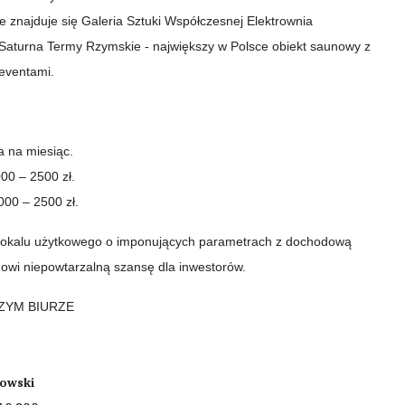
e znajduje się Galeria Sztuki Współczesnej Elektrownia
 Saturna Termy Rzymskie - największy w Polsce obiekt saunowy z
eventami.
a na miesiąc.
00 – 2500 zł.
000 – 2500 zł.
a lokalu użytkowego o imponujących parametrach z dochodową
nowi niepowtarzalną szansę dla inwestorów.
ZYM BIURZE
dowski