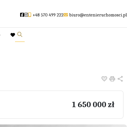
Social link
Social link
+48 570 499 222
biuro@entenieruchomosci.pl
y
favorite
Dodaj do
Druk
U
1 650 000 zł