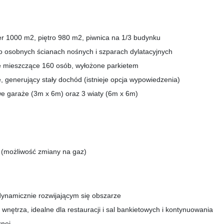
r 1000 m2, piętro 980 m2, piwnica na 1/3 budynku
 o osobnych ścianach nośnych i szparach dylatacyjnych
ie mieszczące 160 osób, wyłożone parkietem
 generujący stały dochód (istnieje opcja wypowiedzenia)
we garaże (3m x 6m) oraz 3 wiaty (6m x 6m)
(możliwość zmiany na gaz)
dynamicznie rozwijającym się obszarze
 wnętrza, idealne dla restauracji i sal bankietowych i kontynuowania
nej.