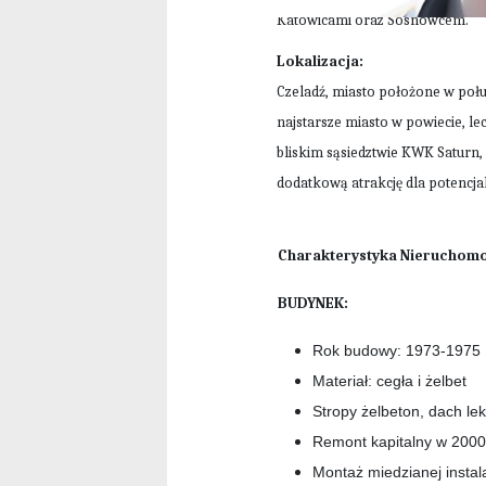
Katowicami oraz Sosnowcem.
Lokalizacja:
Czeladź, miasto położone w połud
najstarsze miasto w powiecie, le
bliskim sąsiedztwie KWK Saturn,
dodatkową atrakcję dla potencja
Charakterystyka Nieruchomo
BUDYNEK:
Rok budowy: 1973-1975
Materiał: cegła i żelbet
Stropy żelbeton, dach le
Remont kapitalny w 2000
Montaż miedzianej instal