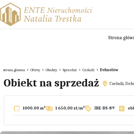
Strona głów
strona.glowna
Oferty
Obiekty
Sprzedaż
Czeladź
Dehnelów
Obiekt na sprzedaż
Czeladź, De
2
1000.00 m²
1 650,00 zł/m
IRE-BS-89
obl