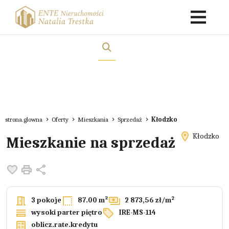
strona.glowna
Oferty
Mieszkania
Sprzedaż
Kłodzko
Kłodzko
Mieszkanie na sprzedaż
Dodaj do ulubionych
Drukuj
Udostępnij
2
3 pokoje
87.00 m²
2 873,56 zł/m
wysoki parter piętro
IRE-MS-114
oblicz.rate.kredytu