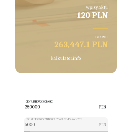
wpisy.aktu
120 PLN
razem
263,447.1 PLN
kalkulator.info
CENA.NIERUCHOMOSCI
PLN
PODATEK OD CZYNNOŚCI CYWILNO-PRAWNYCH
PLN