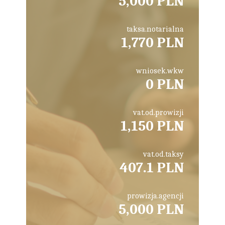
5,000 PLN
taksa.notarialna
1,770 PLN
wniosek.wkw
0 PLN
vat.od.prowizji
1,150 PLN
vat.od.taksy
407.1 PLN
prowizja.agencji
5,000 PLN