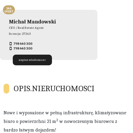
146
OFERT
Michał Mandowski
CEO / Real Estate Agent
licencja: 27263
798 440 300
798 440 300
napisz.wiadomosc
OPIS.NIERUCHOMOSCI
Nowe i wyposażone w pełną infrastrukturę, klimatyzowane
2
biuro o powierzchni 21 m
w nowoczesnym biurowcu z
bardzo łatwym dojazdem!