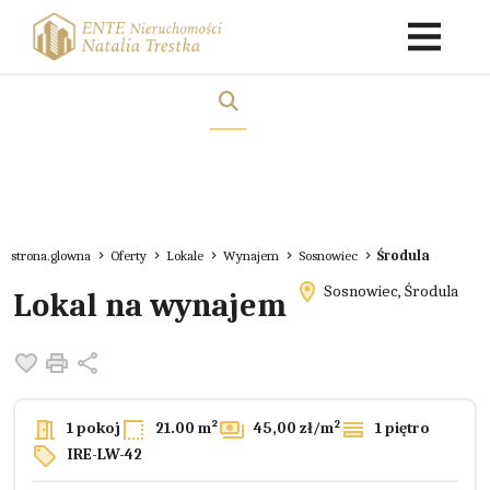
strona.glowna
Oferty
Lokale
Wynajem
Sosnowiec
Środula
Sosnowiec, Środula
Lokal na wynajem
Dodaj do ulubionych
Drukuj
Udostępnij
2
1 pokoj
21.00 m²
45,00 zł/m
1 piętro
IRE-LW-42