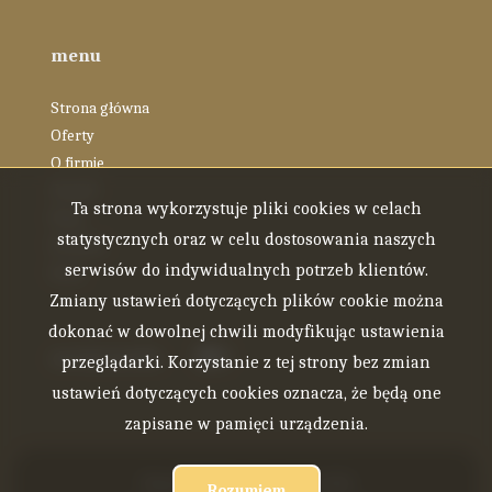
menu
Strona główna
Oferty
O firmie
Zespół
Ta strona wykorzystuje pliki cookies w celach
Blog
statystycznych oraz w celu dostosowania naszych
Kontakt
serwisów do indywidualnych potrzeb klientów.
Rodo
Zmiany ustawień dotyczących plików cookie można
dokonać w dowolnej chwili modyfikując ustawienia
social.media
Facebook
Facebook
przeglądarki. Korzystanie z tej strony bez zmian
ustawień dotyczących cookies oznacza, że będą one
zapisane w pamięci urządzenia.
Firma ENTE Nieruchomości © 2026
Rozumiem