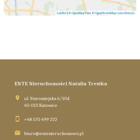
Leaflet
|
© OpenMapTiles
© OpenStreetMap contributors
ENTE Nieruchomości Natalia Trestka
ul. Staromiejska 6/10d
40-013 Katowice
+48 570 499 222
biuro@entenieruchomosci.pl