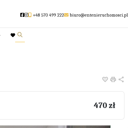
Social link
Social link
+48 570 499 222
biuro@entenieruchomosci.pl
y
favorite
Dodaj do
Druk
U
470 zł