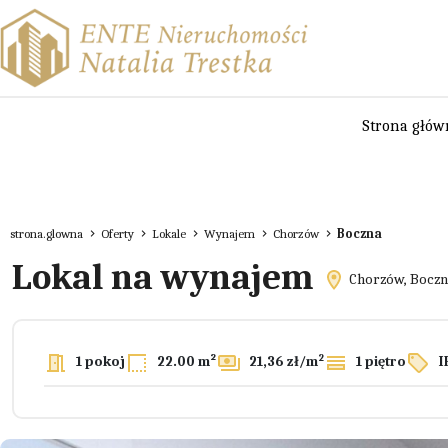
Strona głów
strona.glowna
Oferty
Lokale
Wynajem
Chorzów
Boczna
Lokal na wynajem
Chorzów, Boczn
2
1 pokoj
22.00 m²
21,36 zł/m
1 piętro
I