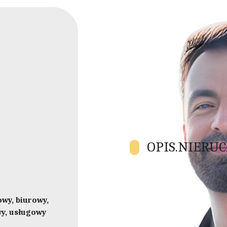
OPIS.NIERU
ENGLISH TEXT SCROLL DOWN 
wy, biurowy,
Call or text us anytime +48 7
y, usługowy