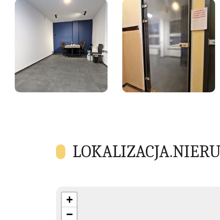
LOKALIZACJA.NIER
+
−