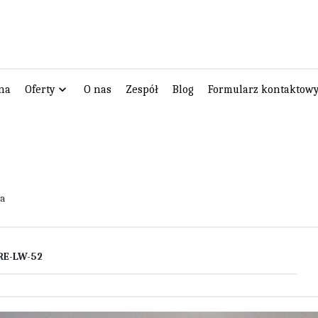
na
Oferty
O nas
Zespół
Blog
Formularz kontaktow
a
RE-LW-52