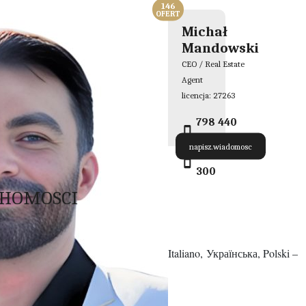
146
OFERT
Michał
Mandowski
CEO / Real Estate
Agent
licencja: 27263
798 440
300
napisz.wiadomosc
798 440
300
CHOMOSCI
↓ We speak English, Deutsch, Italiano, Українська, Polski –
98 440 300