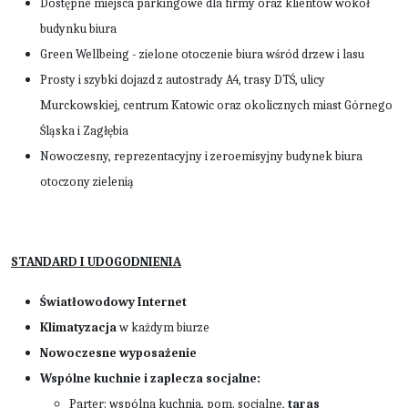
Dostępne miejsca parkingowe dla firmy oraz klientów wokół
budynku biura
Green Wellbeing - zielone otoczenie biura wśród drzew i lasu
Prosty i szybki dojazd z autostrady A4, trasy DTŚ, ulicy
Murckowskiej, centrum Katowic oraz okolicznych miast Górnego
Śląska i Zagłębia
Nowoczesny, reprezentacyjny i zeroemisyjny budynek biura
otoczony zielenią
STANDARD I UDOGODNIENIA
Światłowodowy Internet
Klimatyzacja
w każdym biurze
Nowoczesne wyposażenie
Wspólne kuchnie i zaplecza socjalne:
Parter: wspólna kuchnia, pom. socjalne,
taras