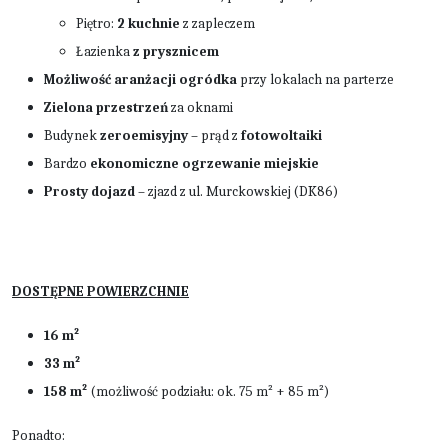
Piętro:
2 kuchnie
z zapleczem
Łazienka
z prysznicem
Możliwość aranżacji ogródka
przy lokalach na parterze
Zielona przestrzeń
za oknami
Budynek
zeroemisyjny
– prąd z
fotowoltaiki
Bardzo
ekonomiczne ogrzewanie miejskie
Prosty dojazd
– zjazd z ul. Murckowskiej (DK86)
DOSTĘPNE POWIERZCHNIE
16 m²
33 m²
158 m²
(możliwość podziału: ok. 75 m² + 85 m²)
Ponadto: