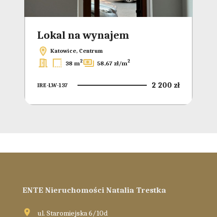
Lokal na wynajem
Katowice, Centrum
2
2
38 m
58,67 zł/m
2 200 zł
IRE-LW-137
ENTE Nieruchomości Natalia Trestka
ul. Staromiejska 6/10d