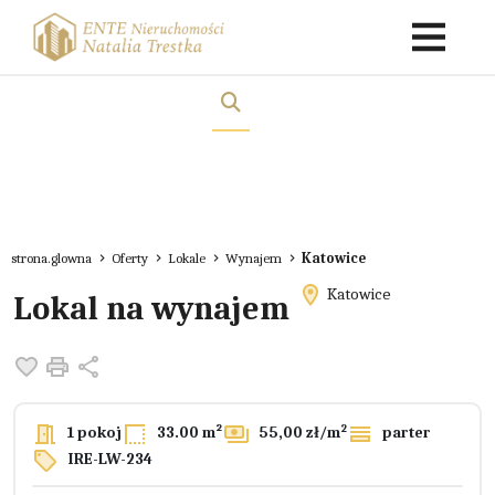
strona.glowna
Oferty
Lokale
Wynajem
Katowice
Katowice
Lokal na wynajem
Dodaj do ulubionych
Drukuj
Udostępnij
2
1 pokoj
33.00 m²
55,00 zł/m
parter
IRE-LW-234