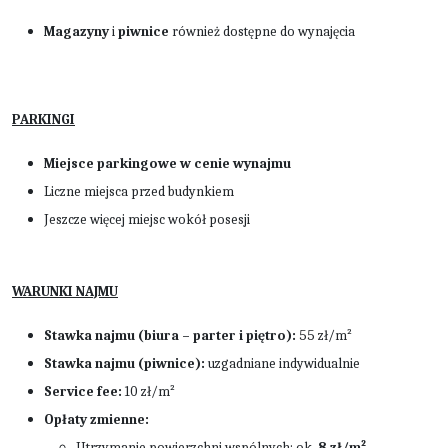
Magazyny
i
piwnice
również dostępne do wynajęcia
PARKINGI
Miejsce parkingowe w cenie wynajmu
Liczne miejsca przed budynkiem
Jeszcze więcej miejsc wokół posesji
WARUNKI NAJMU
Stawka najmu (biura – parter i piętro):
55 zł/m²
Stawka najmu (piwnice):
uzgadniane indywidualnie
Service fee:
10 zł/m²
Opłaty zmienne:
Utrzymanie powierzchni wspólnych: ok.
8 zł/m²