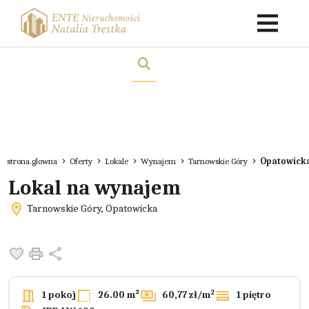
strona.glowna
Oferty
Lokale
Wynajem
Tarnowskie Góry
Opatowick
Lokal na wynajem
Tarnowskie Góry, Opatowicka
Dodaj do ulubionych
Drukuj
Udostępnij
2
1 pokoj
26.00 m²
60,77 zł/m
1 piętro