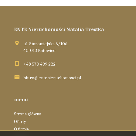
ENTE Nieruchomości Natalia Trestka
ul. Staromiejska 6/10d
40-013 Katowice
+48 570 499 222
biuro@entenieruchomosci.pl
menu
Strona główna
Oferty
O firmie