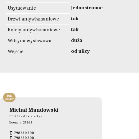
jednostronne
Usytuowanie
tak
Drzwi antywłamaniowe
tak
Rolety antywłamaniowe
duża
Witryna wystawowa
od ulicy
Wejście
146
OFERT
Michał Mandowski
CEO / Real Estate Agent
licencja: 27263
798 440 300
798 440 300