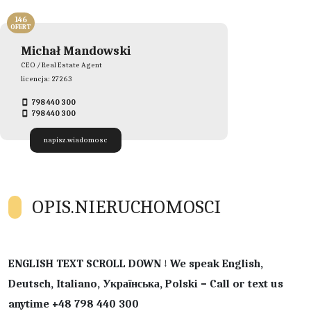
146
OFERT
Michał Mandowski
CEO / Real Estate Agent
licencja: 27263
798 440 300
798 440 300
napisz.wiadomosc
OPIS.NIERUCHOMOSCI
ENGLISH TEXT SCROLL DOWN ↓ We speak English,
Deutsch, Italiano, Українська, Polski – Call or text us
anytime +48 798 440 300