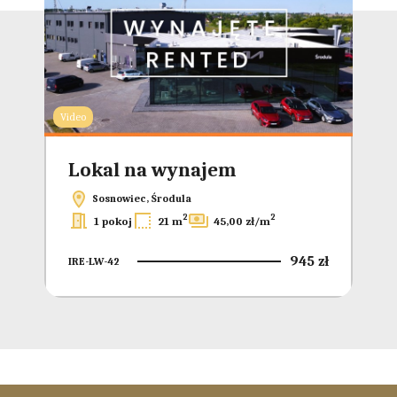
Video
Video
Lokal na wynajem
L
Sosnowiec, Środula
2
2
1 pokoj
21 m
45,00 zł/m
5 zł
945 zł
IRE-LW-42
IRE