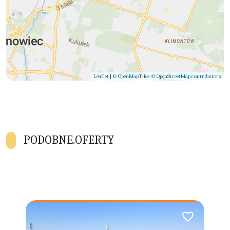
Leaflet
|
© OpenMapTiles
© OpenStreetMap contributors
PODOBNE.OFERTY
Dodaj do ulubionych
Dodaj do ulubio