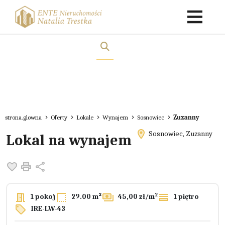
strona.glowna
Oferty
Lokale
Wynajem
Sosnowiec
Zuzanny
Sosnowiec, Zuzanny
Lokal na wynajem
Dodaj do ulubionych
Drukuj
Udostępnij
2
1 pokoj
29.00 m²
45,00 zł/m
1 piętro
IRE-LW-43