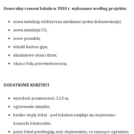
Generalny remont lokalu w 2010 r. wykonano według projektu:
nowa instalację elektryczna miedziana (pełna dokumentacja),
nowa instalacja CO,
nowe posadzki,
ścianki karton-gips,
aluminiowe okna i drzwi,
okna z folią przeciwsłoneczną.
DODATKOWE KORZYŚCI
wysokość pomieszczeń: 2,53 m,
ogrzewanie miejskie,
bardzo ciepły lokal - pod lokalem znajduje się ciepłownia i
komórki lokatorskie,
przez lokal przebiegają rury ciepłownicze, co znacząco ogranicza