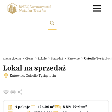
strona.glowna
Oferty
Lokale
Sprzedaż
Katowice
Osiedle Tysiąclec
Lokal na sprzedaż
Katowice, Osiedle Tysiąclecia
Dodaj do ulubionych
Drukuj
Udostępnij
2
4 pokoje
146.00 m²
8 821,92 zł/m