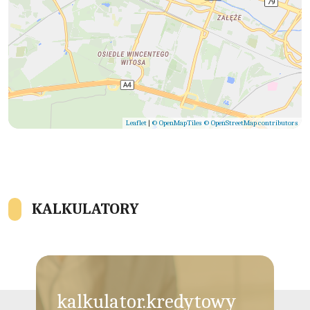
Leaflet
|
© OpenMapTiles
© OpenStreetMap contributors
KALKULATORY
kalkulator.kredytowy