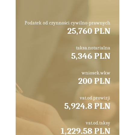
Podatek od czynności cywilno-prawnych
25,760 PLN
taksa.notarialna
5,346 PLN
wniosek.wkw
200 PLN
vat.od.prowizji
5,924.8 PLN
vat.od.taksy
1,229.58 PLN