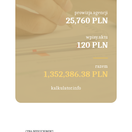
prowizja.agencji
25,760 PLN
wpisy.aktu
120 PLN
razem
1,352,386.38 PLN
kalkulator.info
CENA.NIERUCHOMOSCI