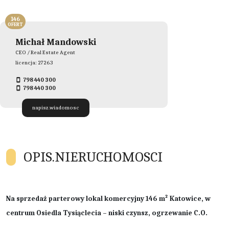
146
OFERT
Michał Mandowski
CEO / Real Estate Agent
licencja: 27263
798 440 300
798 440 300
napisz.wiadomosc
OPIS.NIERUCHOMOSCI
Na sprzedaż parterowy lokal komercyjny 146 m² Katowice, w
centrum Osiedla Tysiąclecia – niski czynsz, ogrzewanie C.O.