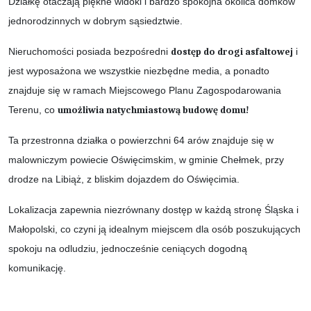
Działkę otaczają piękne widoki i bardzo spokojna okolica domków
jednorodzinnych w dobrym sąsiedztwie.
Nieruchomości posiada bezpośredni
dostęp do drogi asfaltowej
i
jest wyposażona we wszystkie niezbędne media, a ponadto
znajduje się w ramach Miejscowego Planu Zagospodarowania
Terenu, co
umożliwia natychmiastową budowę domu!
Ta przestronna działka o powierzchni 64 arów znajduje się w
malowniczym powiecie Oświęcimskim, w gminie Chełmek, przy
drodze na Libiąż, z bliskim dojazdem do Oświęcimia.
Lokalizacja zapewnia niezrównany dostęp w każdą stronę Śląska i
Małopolski, co czyni ją idealnym miejscem dla osób poszukujących
spokoju na odludziu, jednocześnie ceniących dogodną
komunikację.