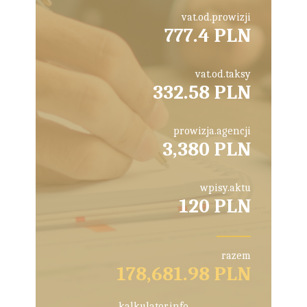
vat.od.prowizji
777.4 PLN
vat.od.taksy
332.58 PLN
prowizja.agencji
3,380 PLN
wpisy.aktu
120 PLN
razem
178,681.98 PLN
kalkulator.info