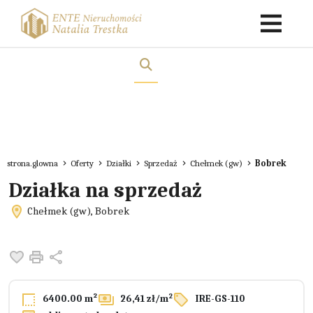
strona.glowna
Oferty
Działki
Sprzedaż
Chełmek (gw)
Bobrek
Działka na sprzedaż
Chełmek (gw), Bobrek
Dodaj do ulubionych
Drukuj
Udostępnij
2
6400.00 m²
26,41 zł/m
IRE-GS-110