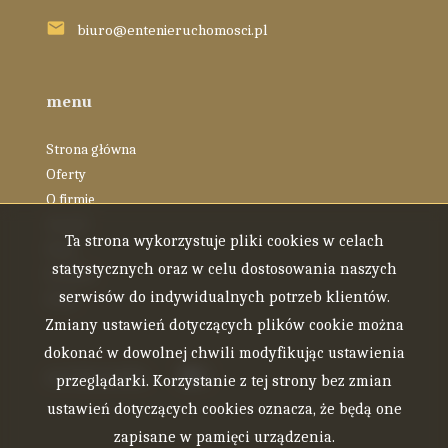
biuro@entenieruchomosci.pl
menu
Strona główna
Oferty
O firmie
Zespół
Ta strona wykorzystuje pliki cookies w celach
Blog
statystycznych oraz w celu dostosowania naszych
Kontakt
serwisów do indywidualnych potrzeb klientów.
Rodo
Zmiany ustawień dotyczących plików cookie można
dokonać w dowolnej chwili modyfikując ustawienia
social.media
Facebook
Facebook
przeglądarki. Korzystanie z tej strony bez zmian
ustawień dotyczących cookies oznacza, że będą one
zapisane w pamięci urządzenia.