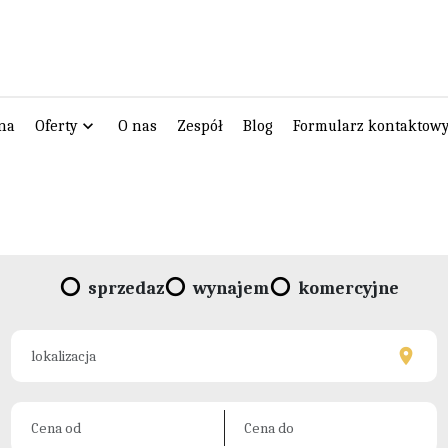
na
Oferty
O nas
Zespół
Blog
Formularz kontaktow
sprzedaz
wynajem
komercyjne