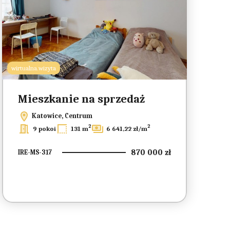
wirtualna.wizyta
Mieszkanie na sprzedaż
Katowice, Centrum
2
2
9 pokoi
131 m
6 641,22 zł/m
870 000 zł
IRE-MS-317