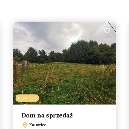
do ulubionych
Dodaj do ulub
149
10
Nowa oferta
3
Dom na sprzedaż
2
Katowice