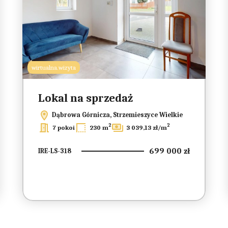
wirtualna.wizyta
Lokal na sprzedaż
Dąbrowa Górnicza, Strzemieszyce Wielkie
2
2
7 pokoi
230 m
3 039,13 zł/m
699 000 zł
IRE-LS-318