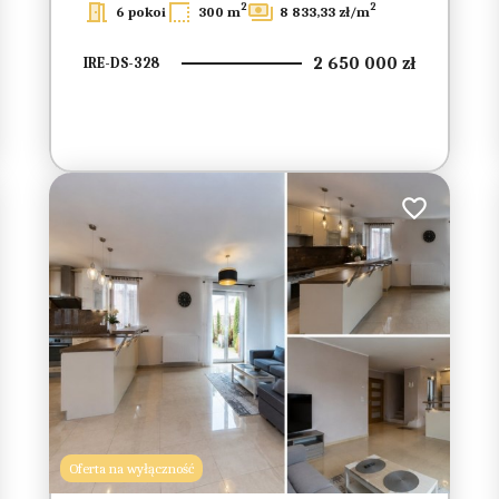
2
2
6 pokoi
300 m
8 833,33 zł/m
2 650 000 zł
IRE-DS-328
do ulubionych
Dodaj do ulub
Oferta na wyłączność