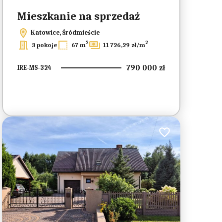
Mieszkanie na sprzedaż
Katowice, Śródmieście
2
2
3 pokoje
67 m
11 726,29 zł/m
790 000 zł
IRE-MS-324
ionych
Dodaj do ulubionych