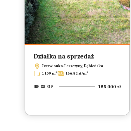
Działka na sprzedaż
Czerwionka-Leszczyny, Dębieńsko
2
2
1 109 m
166,82 zł/m
185 000 zł
IRE-GS-319