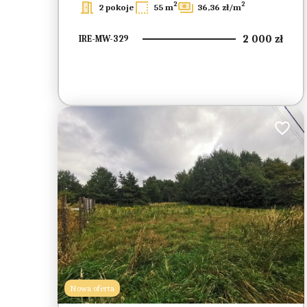
2
2
2 pokoje
55 m
36,36 zł/m
2 000 zł
IRE-MW-329
Dodaj 
Nowa oferta