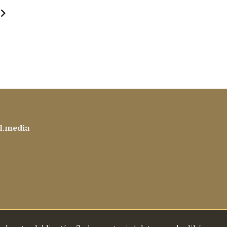
next
al.media
ook
ebook