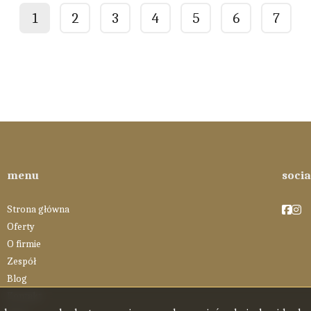
1
2
3
4
5
6
7
prev
menu
soci
Strona główna
Faceb
Fac
Oferty
O firmie
Zespół
Blog
Kontakt