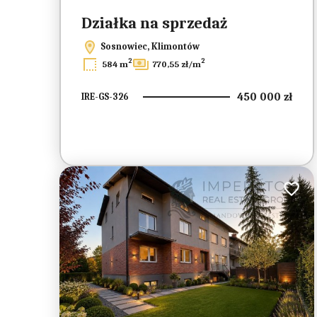
Działka na sprzedaż
Sosnowiec, Klimontów
2
2
584 m
770,55 zł/m
450 000 zł
IRE-GS-326
Dodaj 