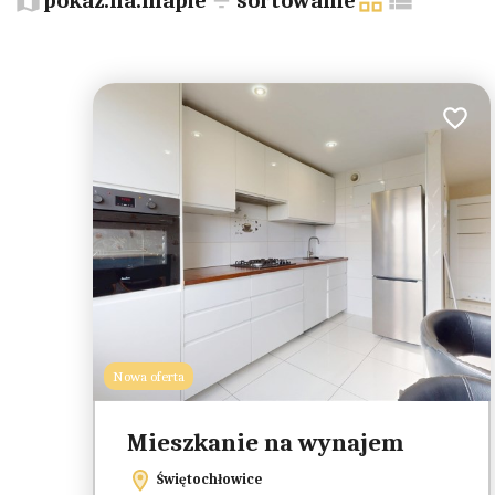
−
pokaz.na.mapie
sortowanie
tabela
lista
Dodaj 
Nowa oferta
Mieszkanie na wynajem
Świętochłowice