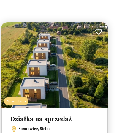
3
ionych
Dodaj do ulubionych
Nowa oferta
Działka na sprzedaż
Sosnowiec, Sielec
Leaflet
|
© OpenMapTiles
© OpenStreetMap contributors