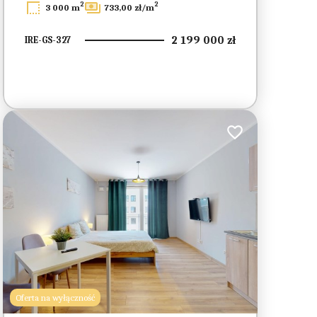
2
2
3 000 m
733,00 zł/m
2 199 000 zł
IRE-GS-327
ionych
Dodaj do ulubionych
Oferta na wyłączność