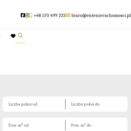
Social link
Social link
+48 570 499 222
biuro@entenieruchomosci.pl
y
favorite