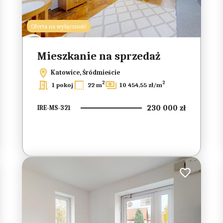
Oferta na wyłączność
Mieszkanie na sprzedaż
Katowice, Śródmieście
2
2
1 pokoj
22 m
10 454,55 zł/m
230 000 zł
IRE-MS-321
do ulubionych
Dodaj do ulub