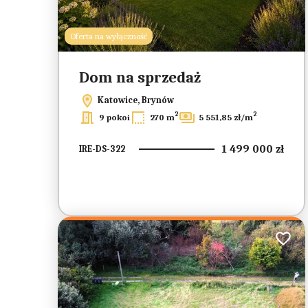
Oferta na wyłączność
Dom na sprzedaż
Katowice, Brynów
2
2
9 pokoi
270 m
5 551,85 zł/m
1 499 000 zł
IRE-DS-322
Dodaj 