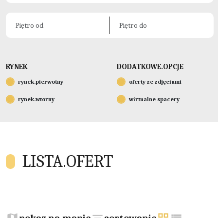
RYNEK
DODATKOWE.OPCJE
rynek.pierwotny
oferty ze zdjęciami
rynek.wtorny
wirtualne spacery
LISTA.OFERT
+