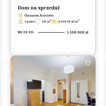
Dom na sprzedaż
Chrzanów, Kościelec
2
2
5 pokoi
137 m
8 029,20 zł/m
1 100 000 zł
IRE-DS-325
do ulubionych
Dodaj do ulub