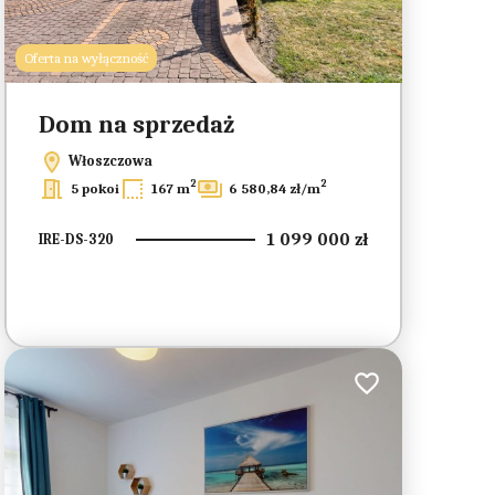
Oferta na wyłączność
Dom na sprzedaż
Włoszczowa
2
2
5 pokoi
167 m
6 580,84 zł/m
1 099 000 zł
IRE-DS-320
ionych
Dodaj do ulubionych