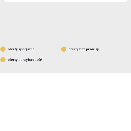
oferty specjalne
oferty bez prowizji
oferty na wyłączność