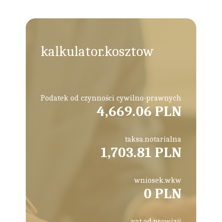
kalkulator.kosztow
Podatek od czynności cywilno-prawnych
4,669.06 PLN
taksa.notarialna
1,703.81 PLN
wniosek.wkw
0 PLN
vat.od.prowizji