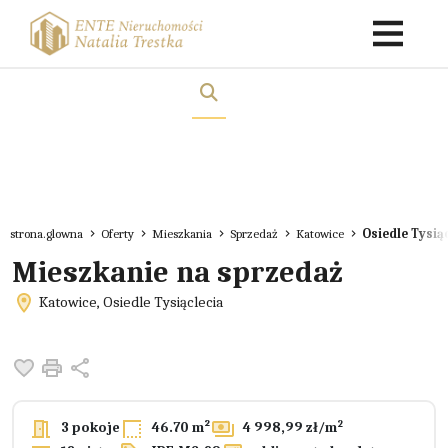
strona.glowna
Oferty
Mieszkania
Sprzedaż
Katowice
Osiedle Tysią
Mieszkanie na sprzedaż
Katowice, Osiedle Tysiąclecia
Dodaj do ulubionych
Drukuj
Udostępnij
2
3 pokoje
46.70 m²
4 998,99 zł/m