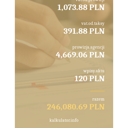
1,073.88 PLN
vat.od.taksy
391.88 PLN
prowizja.agencji
4,669.06 PLN
wpisy.aktu
120 PLN
razem
246,080.69 PLN
kalkulator.info