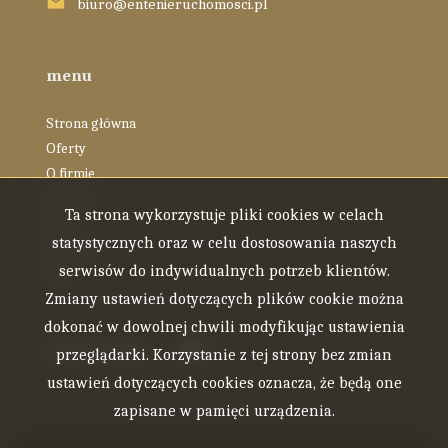
biuro@entenieruchomosci.pl
menu
Strona główna
Oferty
O firmie
Zespół
Ta strona wykorzystuje pliki cookies w celach
Blog
statystycznych oraz w celu dostosowania naszych
Kontakt
serwisów do indywidualnych potrzeb klientów.
Rodo
Zmiany ustawień dotyczących plików cookie można
dokonać w dowolnej chwili modyfikując ustawienia
social.media
Facebook
Facebook
przeglądarki. Korzystanie z tej strony bez zmian
ustawień dotyczących cookies oznacza, że będą one
zapisane w pamięci urządzenia.