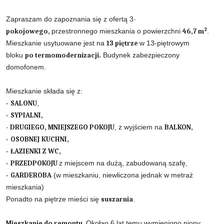
Zapraszam do zapoznania się z ofertą 3
-
2
pokojowego,
przestronnego mieszkania o powierzchni
46,7
m
.
Mieszkanie usytuowane jest na
13
pi
ętrze
w 13-piętrowym
bloku
po termomodernizacji.
Budynek zabezpieczony
domofonem.
Mieszkanie składa się z:
-
SALONU
,
-
SYPIALNI,
- DRUGIEGO, MNIEJSZEGO POKOJU
, z wyjściem na
BALKON,
-
OSOBNEJ
KUCHNI,
-
ŁAZIENKI Z WC,
-
PRZEDPOKOJU
z miejscem na dużą, zabudowaną szafę,
-
GARDEROBA
(w mieszkaniu, niewliczona jednak w metraż
mieszkania)
Ponadto na piętrze mieści się
suszarnia
.
Mieszkanie do remontu.
Okoł≥o 6 lat temu wymieniono piony