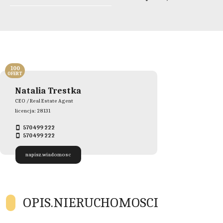
100
OFERT
Natalia Trestka
CEO / Real Estate Agent
licencja: 28131
570 499 222
570 499 222
napisz.wiadomosc
OPIS.NIERUCHOMOSCI