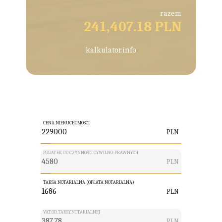
razem
241,407.18 PLN
kalkulator.info
CENA.NIERUCHOMOSCI
PLN
PODATEK OD CZYNNOŚCI CYWILNO-PRAWNYCH
PLN
TAKSA NOTARIALNA (OPŁATA NOTARIALNA)
PLN
VAT.OD.TAKSY.NOTARIALNEJ
PLN