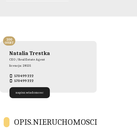
100
OFERT
Natalia Trestka
CEO / Real Estate Agent
licencja: 28131
570 499 222
570 499 222
napisz.wiadomosc
OPIS.NIERUCHOMOSCI