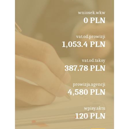
wniosek.wkw
0 PLN
vat.od.prowizji
1,053.4 PLN
vat.od.taksy
387.78 PLN
prowizja.agencji
4,580 PLN
wpisy.aktu
120 PLN