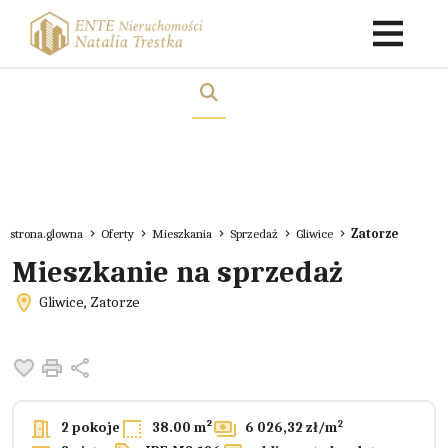
strona.glowna
Oferty
Mieszkania
Sprzedaż
Gliwice
Zatorze
Mieszkanie na sprzedaż
Gliwice, Zatorze
Dodaj do ulubionych
Drukuj
Udostępnij
2
2 pokoje
38.00 m²
6 026,32 zł/m