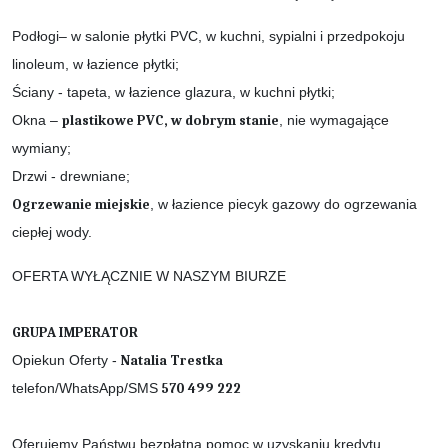
Podłogi– w salonie płytki PVC, w kuchni, sypialni i przedpokoju
linoleum, w łazience płytki;
Ściany - tapeta, w łazience glazura, w kuchni płytki;
Okna –
plastikowe PVC, w dobrym stanie
, nie wymagające
wymiany;
Drzwi - drewniane;
Ogrzewanie miejskie
, w łazience piecyk gazowy do ogrzewania
ciepłej wody.
OFERTA WYŁĄCZNIE W NASZYM BIURZE
GRUPA IMPERATOR
Opiekun Oferty -
Natalia Trestka
telefon/WhatsApp/SMS
570 499 222
Oferujemy Państwu bezpłatną pomoc w uzyskaniu kredytu