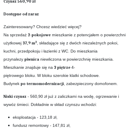
Czynsz 560,90 zł
Dostępne od zaraz
Zainteresowany? Chcesz wiedzieć więcej?
Na sprzedaż
2-pokojowe
mieszkanie z potencjałem o powierzchni
2
użytkowej
37,9 m
, składające się z dwóch niezależnych pokoi,
kuchni, przedpokoju i łazienki z WC. Do mieszkania
przynalezy
piwnica
niewliczona w powierzchnię mieszkania.
Mieszkanie znajduje się na
3 piętrze
4-
piętrowego bloku. W bloku szerokie klatki schodowe.
Budynek
po
termomodernizacji
, zabezpieczony domofonem.
Niski czynsz
- 560,90 zł już z zaliczkami na wodę, ogrzewanie i
wywóz śmieci. Dokładnie w skład czynszu wchodzi:
eksploatacja - 123,18 zł,
fundusz remontowy - 147,81 zł,