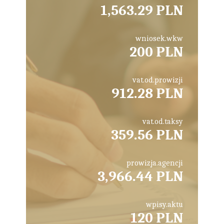
1,563.29 PLN
wniosek.wkw
200 PLN
vat.od.prowizji
912.28 PLN
vat.od.taksy
359.56 PLN
prowizja.agencji
3,966.44 PLN
wpisy.aktu
120 PLN