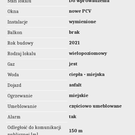
Do wprowadzenia
Stan lokalu
nowe PCV
Okna
wymienione
Instalacje
brak
Balkon
2021
Rok budowy
wielopoziomowy
Rodzaj lokalu
jest
Gaz
ciepła - miejska
Woda
asfalt
Dojazd
miejskie
Ogrzewanie
częściowo umeblowane
Umeblowanie
tak
Alarm
Odległość do komunikacji
150 m
publicznej [m]