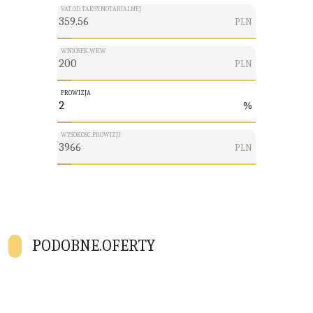
VAT.OD.TAKSY.NOTARIALNEJ
PLN
WNIOSEK.WKW
PLN
PROWIZJA
%
WYSOKOSC.PROWIZJI
PLN
PODOBNE.OFERTY