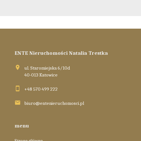
ENTE Nieruchomości Natalia Trestka
ul. Staromiejska 6/10d
40-013 Katowice
+48 570 499 222
biuro@entenieruchomosci.pl
menu
Strona główna