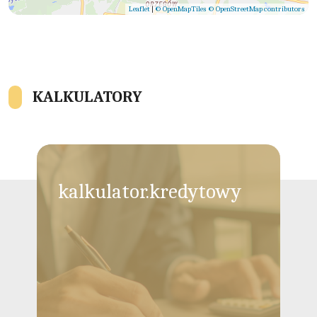
Leaflet
|
© OpenMapTiles
© OpenStreetMap contributors
KALKULATORY
kalkulator.kredytowy