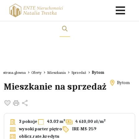
strona.glowna
Oferty
Mieszkania
Sprzedaż
Bytom
Bytom
Mieszkanie na sprzedaż
Dodaj do ulubionych
Drukuj
Udostępnij
2
3 pokoje
43.02 m²
4 610,00 zł/m
wysoki parter piętro
IRE-MS-259
oblicz.rate.kredytu