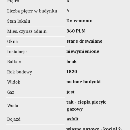
3
Piętro
4
Liczba pięter w budynku
Do remontu
Stan lokalu
360 PLN
Mies. czynsz admin.
stare drewniane
Okna
niewymienione
Instalacje
brak
Balkon
1820
Rok budowy
na inne budynki
Widok
jest
Gaz
tak - ciepła piecyk
Woda
gazowy
asfalt
Dojazd
własne gazowe - kocioł 2-