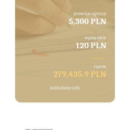
prowizja.agencji
5,300 PLN
wpisy.aktu
120 PLN
razem
279,435.9 PLN
kalkulator.info