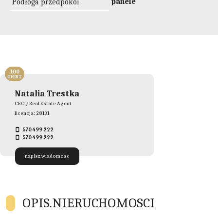
panele
Podłoga przedpokoi
100
OFERT
Natalia Trestka
CEO / Real Estate Agent
licencja: 28131
570 499 222
570 499 222
napisz.wiadomosc
OPIS.NIERUCHOMOSCI