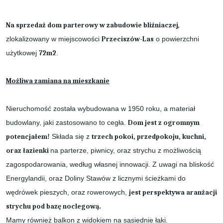
Na sprzedaż dom parterowy w zabudowie bliźniaczej
,
zlokalizowany w miejscowości
Przeciszów-Las
o powierzchni
użytkowej
72m2
.
Możliwa zamiana na mieszkanie
Nieruchomość została wybudowana w 1950 roku, a materiał
budowlany, jaki zastosowano to cegła.
Dom jest z ogromnym
potencjałem!
Składa się z
trzech pokoi, przedpokoju, kuchni,
oraz łazienki
na parterze, piwnicy, oraz strychu z możliwością
zagospodarowania, według własnej innowacji. Z uwagi na bliskość
Energylandii, oraz Doliny Stawów z licznymi ścieżkami do
wędrówek pieszych, oraz rowerowych,
jest perspektywa aranżacji
strychu pod bazę noclegową.
Mamy również balkon z widokiem na sąsiednie łąki.