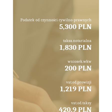
Podatek od czynności cywilno-prawnych
5,300 PLN
taksa.notarialna
1,830 PLN
wniosek.wkw
200 PLN
vat.od.prowizji
1,219 PLN
vat.od.taksy
420.9 PLN