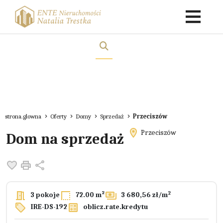
strona.glowna
Oferty
Domy
Sprzedaż
Przeciszów
Przeciszów
Dom na sprzedaż
Dodaj do ulubionych
Drukuj
Udostępnij
2
3 pokoje
72.00 m²
3 680,56 zł/m
IRE-DS-192
oblicz.rate.kredytu